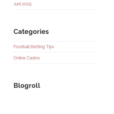
Juni 2025
Categories
Football Betting Tips
Online Casino
Blogroll