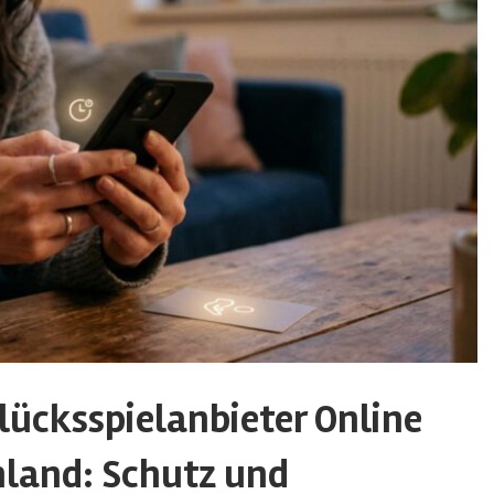
lücksspielanbieter Online
hland: Schutz und