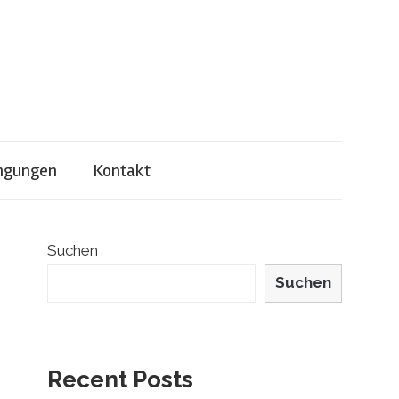
ngungen
Kontakt
Suchen
Suchen
Recent Posts