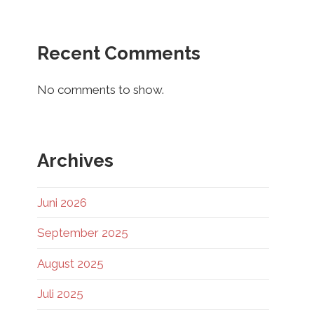
Recent Comments
No comments to show.
Archives
Juni 2026
September 2025
August 2025
Juli 2025