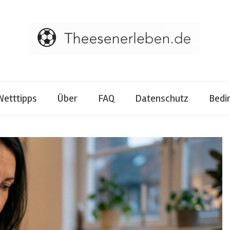
Wetttipps
Über
FAQ
Datenschutz
Bedi