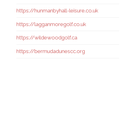
https://hunmanbyhall-leisure.co.uk
https://lagganmoregolf.co.uk
https://wildewoodgolf.ca
https://bermudadunescc.org