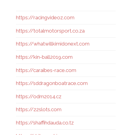
https://racingvideoz.com
https://totalmotorsport.co.za
https://whatwillkimidonext.com
https://kin-ball2019.com
https://caraibes-race.com
https://sddragonboatrace.com
https://odm2014.cz
https://22slots.com
https://shaffihdauda.co.tz