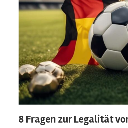
8 Fragen zur Legalität v