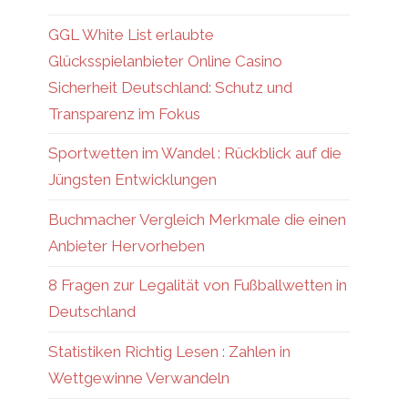
GGL White List erlaubte
Glücksspielanbieter Online Casino
Sicherheit Deutschland: Schutz und
Transparenz im Fokus
Sportwetten im Wandel : Rückblick auf die
Jüngsten Entwicklungen
Buchmacher Vergleich Merkmale die einen
Anbieter Hervorheben
8 Fragen zur Legalität von Fußballwetten in
Deutschland
Statistiken Richtig Lesen : Zahlen in
Wettgewinne Verwandeln