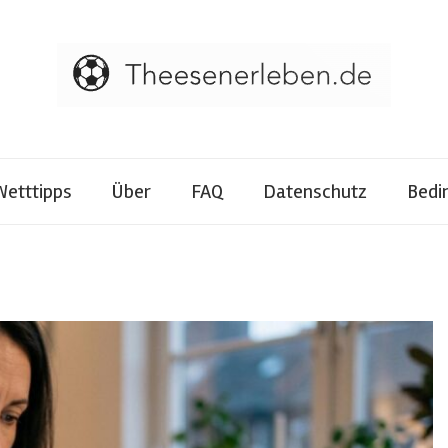
Wetttipps
Über
FAQ
Datenschutz
Bedi