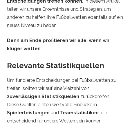
Entscheidungen treffen können.
In diesem Artikel
l
teilen wir unsere Erkenntnisse und Strategien, um
anderen zu helfen, ihre Fußballwetten ebenfalls auf ein
B
neues Niveau zu heben.
e
Denn am Ende profitieren wir alle, wenn wir
t
klüger wetten.
t
Relevante Statistikquellen
i
Um fundierte Entscheidungen bei Fußballwetten zu
treffen, sollten wir auf eine Vielzahl von
n
zuverlässigen Statistikquellen
zurückgreifen.
Diese Quellen bieten wertvolle Einblicke in
g
Spielerleistungen
und
Teamstatistiken
, die
T
entscheidend für unsere Wetten sein können.