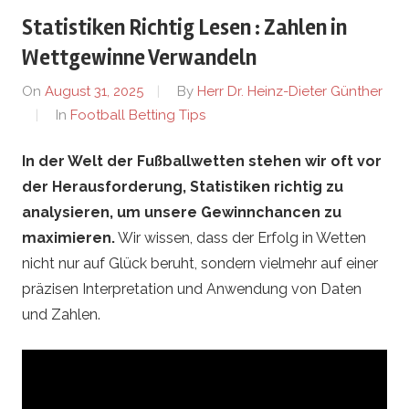
e
Statistiken Richtig Lesen : Zahlen in
r
Wettgewinne Verwandeln
On
August 31, 2025
By
Herr Dr. Heinz-Dieter Günther
l
In
Football Betting Tips
e
In der Welt der Fußballwetten stehen wir oft vor
der Herausforderung, Statistiken richtig zu
b
analysieren, um unsere Gewinnchancen zu
e
maximieren.
Wir wissen, dass der Erfolg in Wetten
nicht nur auf Glück beruht, sondern vielmehr auf einer
n
präzisen Interpretation und Anwendung von Daten
und Zahlen.
.
d