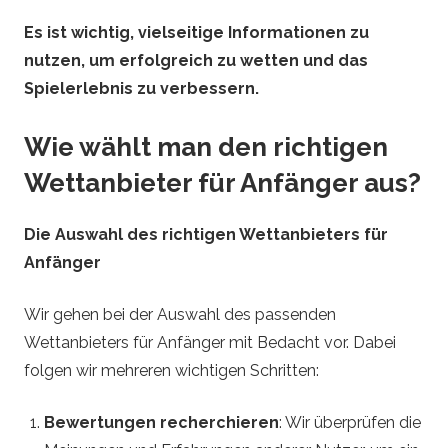
Es ist wichtig, vielseitige Informationen zu
nutzen, um erfolgreich zu wetten und das
Spielerlebnis zu verbessern.
Wie wählt man den richtigen
Wettanbieter für Anfänger aus?
Die Auswahl des richtigen Wettanbieters für
Anfänger
Wir gehen bei der Auswahl des passenden
Wettanbieters für Anfänger mit Bedacht vor. Dabei
folgen wir mehreren wichtigen Schritten:
Bewertungen recherchieren
: Wir überprüfen die