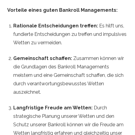
Vorteile eines guten Bankroll Managements:
Rationale Entscheidungen treffen:
Es hilft uns,
fundierte Entscheidungen zu treffen und impulsives
Wetten zu vermeiden.
Gemeinschaft schaffen:
Zusammen können wir
die Grundlagen des Bankroll Managements
meistern und eine Gemeinschaft schaffen, die sich
durch verantwortungsbewusstes Wetten
auszeichnet.
Langfristige Freude am Wetten:
Durch
strategische Planung unserer Wetten und den
Schutz unserer Bankroll können wir die Freude am
Wetten langfristig erfahren und gleichzeitig unser