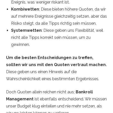
Ereignis, was weniger riskant ist.
Kombiwetten
: Diese bieten höhere Quoten, da wir
auf mehrere Ereignisse gleichzeitig setzen, aber das
Risiko steigt, da alle Tipps richtig sein müssen.
Systemwetten
: Diese geben uns Flexibilität, weil
nicht alle Tipps korrekt sein müssen, um zu
gewinnen.
Um die besten Entscheidungen zu treffen,
sollten wir uns mit den Quoten vertraut machen.
Diese geben uns einen Hinweis auf die
Wahrscheinlichkeit eines bestimmten Ergebnisses.
Doch Quoten allein reichen nicht aus;
Bankroll
Management
ist ebenfalls entscheidend. Wir müssen
unser Budget klug einteilen und nie mehr setzen, als