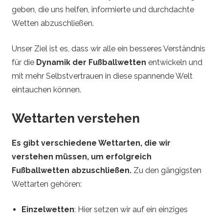
i
geben, die uns helfen, informierte und durchdachte
Wetten abzuschließen.
p
Unser Ziel ist es, dass wir alle ein besseres Verständnis
s
für die
Dynamik der Fußballwetten
entwickeln und
mit mehr Selbstvertrauen in diese spannende Welt
eintauchen können.
Wettarten verstehen
Es gibt verschiedene Wettarten, die wir
verstehen müssen, um erfolgreich
Fußballwetten abzuschließen.
Zu den gängigsten
Wettarten gehören:
Einzelwetten
: Hier setzen wir auf ein einziges