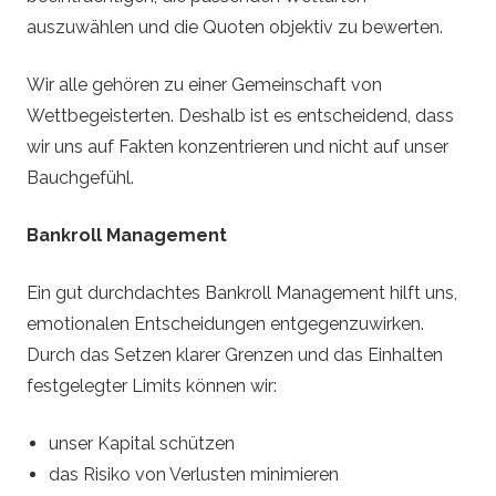
auszuwählen und die Quoten objektiv zu bewerten.
Wir alle gehören zu einer Gemeinschaft von
Wettbegeisterten. Deshalb ist es entscheidend, dass
wir uns auf Fakten konzentrieren und nicht auf unser
Bauchgefühl.
Bankroll Management
Ein gut durchdachtes Bankroll Management hilft uns,
emotionalen Entscheidungen entgegenzuwirken.
Durch das Setzen klarer Grenzen und das Einhalten
festgelegter Limits können wir:
unser Kapital schützen
das Risiko von Verlusten minimieren