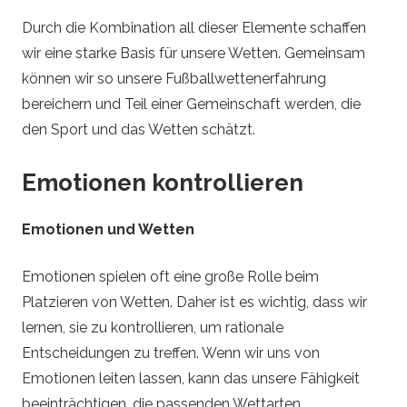
Durch die Kombination all dieser Elemente schaffen
wir eine starke Basis für unsere Wetten. Gemeinsam
können wir so unsere Fußballwettenerfahrung
bereichern und Teil einer Gemeinschaft werden, die
den Sport und das Wetten schätzt.
Emotionen kontrollieren
Emotionen und Wetten
Emotionen spielen oft eine große Rolle beim
Platzieren von Wetten. Daher ist es wichtig, dass wir
lernen, sie zu kontrollieren, um rationale
Entscheidungen zu treffen. Wenn wir uns von
Emotionen leiten lassen, kann das unsere Fähigkeit
beeinträchtigen, die passenden Wettarten