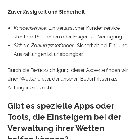
Zuverlässigkeit und Sicherheit
Kundenservice
: Ein verlässlicher Kundenservice
steht bei Problemen oder Fragen zur Verfügung.
Sichere Zahlungsmethoden
: Sicherheit bei Ein- und
Auszahlungen ist unabdingbar.
Durch die Berücksichtigung dieser Aspekte finden wir
einen Wettanbieter, der unseren Bedürfnissen als
Anfänger entspricht.
Gibt es spezielle Apps oder
Tools, die Einsteigern bei der
Verwaltung ihrer Wetten