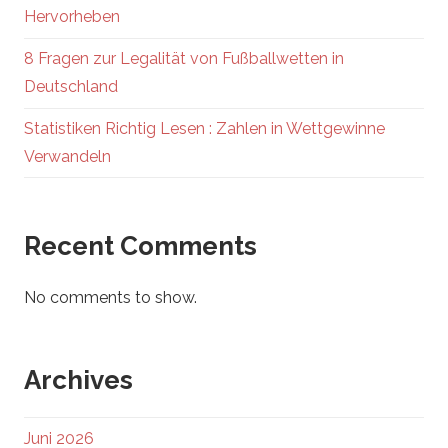
Hervorheben
8 Fragen zur Legalität von Fußballwetten in
Deutschland
Statistiken Richtig Lesen : Zahlen in Wettgewinne
Verwandeln
Recent Comments
No comments to show.
Archives
Juni 2026