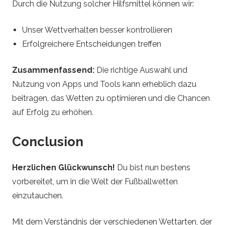
Durch die Nutzung solcher Hilfsmittel können wir:
Unser Wettverhalten besser kontrollieren
Erfolgreichere Entscheidungen treffen
Zusammenfassend:
Die richtige Auswahl und
Nutzung von Apps und Tools kann erheblich dazu
beitragen, das Wetten zu optimieren und die Chancen
auf Erfolg zu erhöhen.
Conclusion
Herzlichen Glückwunsch!
Du bist nun bestens
vorbereitet, um in die Welt der Fußballwetten
einzutauchen.
Mit dem Verständnis der verschiedenen Wettarten, der