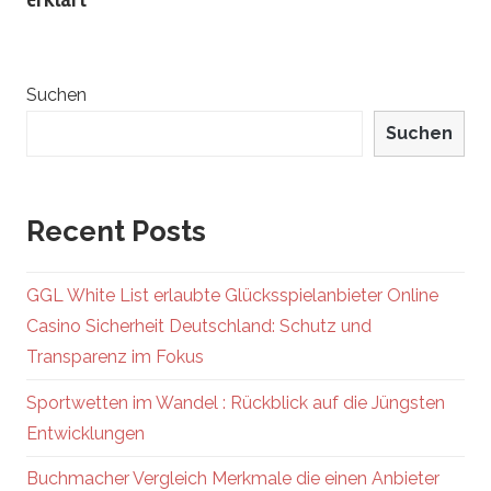
erklärt
Suchen
Suchen
Recent Posts
GGL White List erlaubte Glücksspielanbieter Online
Casino Sicherheit Deutschland: Schutz und
Transparenz im Fokus
Sportwetten im Wandel : Rückblick auf die Jüngsten
Entwicklungen
Buchmacher Vergleich Merkmale die einen Anbieter