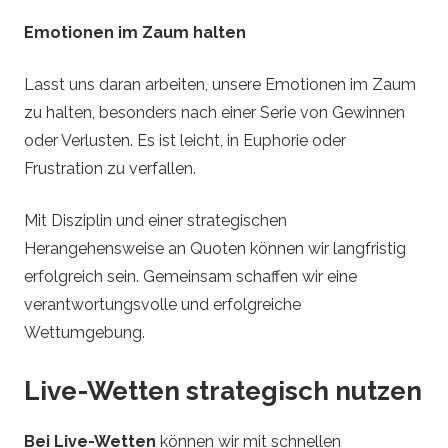
Emotionen im Zaum halten
Lasst uns daran arbeiten, unsere Emotionen im Zaum
zu halten, besonders nach einer Serie von Gewinnen
oder Verlusten. Es ist leicht, in Euphorie oder
Frustration zu verfallen.
Mit Disziplin und einer strategischen
Herangehensweise an Quoten können wir langfristig
erfolgreich sein. Gemeinsam schaffen wir eine
verantwortungsvolle und erfolgreiche
Wettumgebung.
Live-Wetten strategisch nutzen
Bei Live-Wetten
können wir mit schnellen