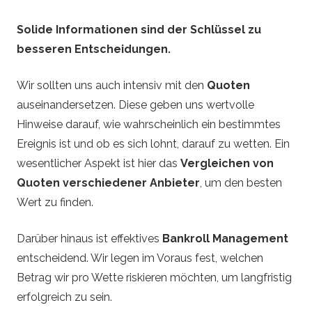
Solide Informationen sind der Schlüssel zu
besseren Entscheidungen.
Wir sollten uns auch intensiv mit den
Quoten
auseinandersetzen. Diese geben uns wertvolle
Hinweise darauf, wie wahrscheinlich ein bestimmtes
Ereignis ist und ob es sich lohnt, darauf zu wetten. Ein
wesentlicher Aspekt ist hier das
Vergleichen von
Quoten verschiedener Anbieter
, um den besten
Wert zu finden.
Darüber hinaus ist effektives
Bankroll Management
entscheidend. Wir legen im Voraus fest, welchen
Betrag wir pro Wette riskieren möchten, um langfristig
erfolgreich zu sein.