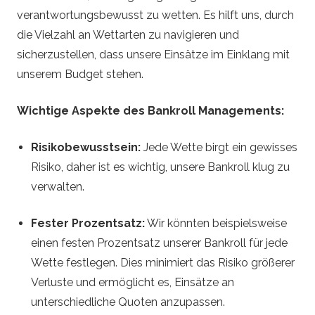
verantwortungsbewusst zu wetten. Es hilft uns, durch
die Vielzahl an Wettarten zu navigieren und
sicherzustellen, dass unsere Einsätze im Einklang mit
unserem Budget stehen.
Wichtige Aspekte des Bankroll Managements:
Risikobewusstsein:
Jede Wette birgt ein gewisses
Risiko, daher ist es wichtig, unsere Bankroll klug zu
verwalten.
Fester Prozentsatz:
Wir könnten beispielsweise
einen festen Prozentsatz unserer Bankroll für jede
Wette festlegen. Dies minimiert das Risiko größerer
Verluste und ermöglicht es, Einsätze an
unterschiedliche Quoten anzupassen.