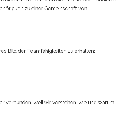
ehörigkeit zu einer Gemeinschaft von
res Bild der Teamfähigkeiten zu erhalten:
ker verbunden, weil wir verstehen, wie und warum