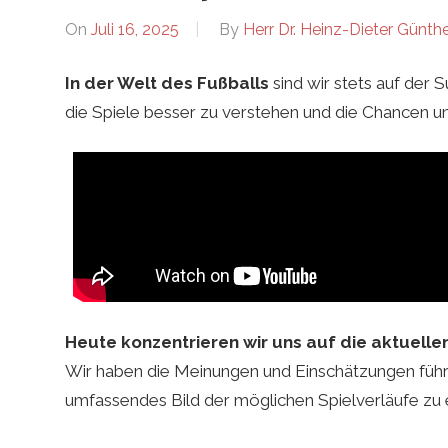
On
Juli 16, 2025
By
Herr Dr. Heinz-Dieter Günth
e
In der Welt des Fußballs
sind wir stets auf der
n
die Spiele besser zu verstehen und die Chancen u
.
d
e
Heute konzentrieren wir uns auf die aktuell
Wir haben die Meinungen und Einschätzungen füh
–
umfassendes Bild der möglichen Spielverläufe zu e