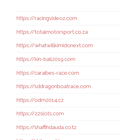
https://racingvideoz.com
https://totalmotorsport.co.za
https://whatwillkimidonext.com
https://kin-ball2019.com
https://caraibes-race.com
https://sddragonboatrace.com
https://odm2014.cz
https://22slots.com
https://shaffihdauda.co.tz