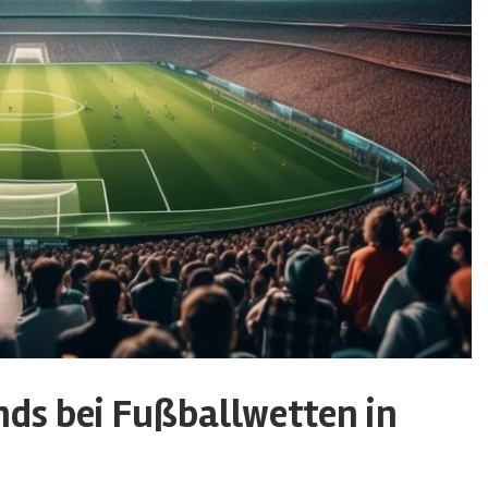
ds bei Fußballwetten in