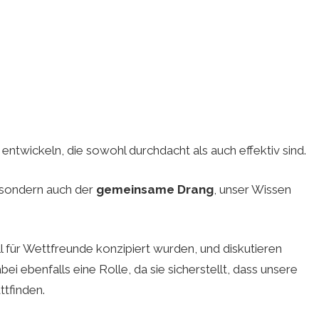
entwickeln, die sowohl durchdacht als auch effektiv sind.
, sondern auch der
gemeinsame Drang
, unser Wissen
l für Wettfreunde konzipiert wurden, und diskutieren
bei ebenfalls eine Rolle, da sie sicherstellt, dass unsere
ttfinden.