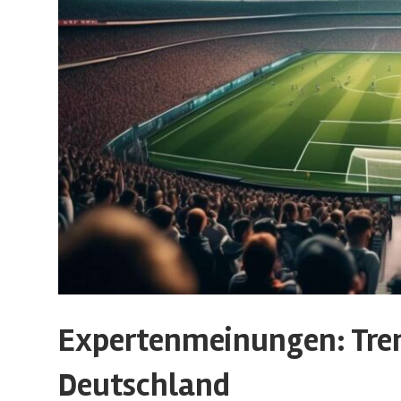
e
n
e
r
l
e
Expertenmeinungen: Tren
Deutschland
b