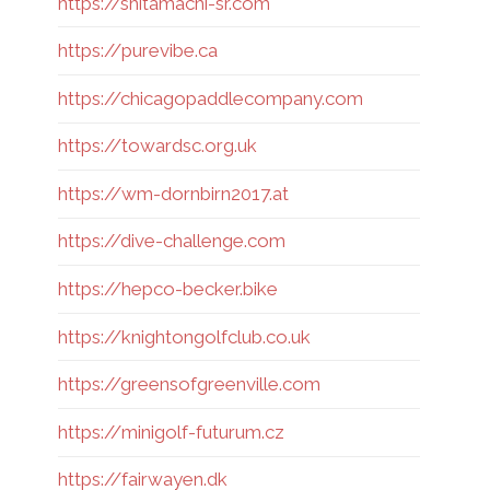
https://shitamachi-sr.com
https://purevibe.ca
https://chicagopaddlecompany.com
https://towardsc.org.uk
https://wm-dornbirn2017.at
https://dive-challenge.com
https://hepco-becker.bike
https://knightongolfclub.co.uk
https://greensofgreenville.com
https://minigolf-futurum.cz
https://fairwayen.dk