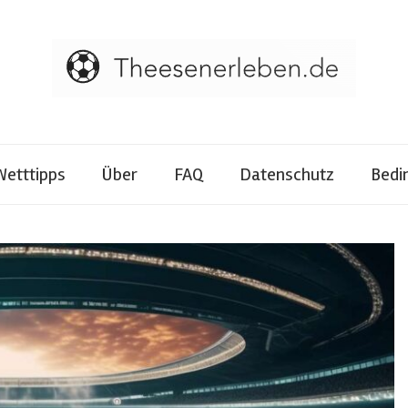
Wetttipps
Über
FAQ
Datenschutz
Bedi