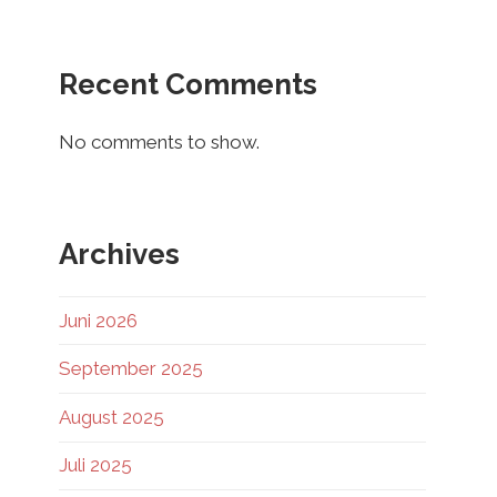
Recent Comments
No comments to show.
Archives
Juni 2026
September 2025
August 2025
Juli 2025