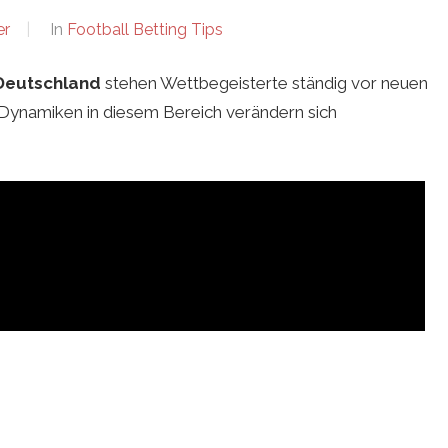
er
In
Football Betting Tips
 Deutschland
stehen Wettbegeisterte ständig vor neuen
Dynamiken in diesem Bereich verändern sich