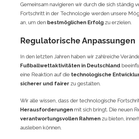
Gemeinsam navigieren wir durch die sich ständig 
g
Fortschritt in der Technologie werden unsere Mögl
an, um den
bestmöglichen Erfolg
zu erzielen.
T
Regulatorische Anpassungen
i
In den letzten Jahren haben wir zahlreiche Veränd
Fußballwettaktivitäten in Deutschland
beeinfl
eine Reaktion auf die
technologische Entwicklu
p
sicherer und fairer
zu gestalten.
s
Wir alle wissen, dass der technologische Fortschr
Herausforderungen
mit sich bringt. Die neuen R
verantwortungsvollen Rahmen
zu bieten, inner
ausleben können.