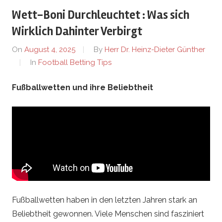
e
Wett-Boni Durchleuchtet : Was sich
r
Wirklich Dahinter Verbirgt
On
August 4, 2025
By
Herr Dr. Heinz-Dieter Günther
l
In
Football Betting Tips
e
Fußballwetten und ihre Beliebtheit
b
e
n
.
Fußballwetten haben in den letzten Jahren stark an
d
Beliebtheit gewonnen. Viele Menschen sind fasziniert