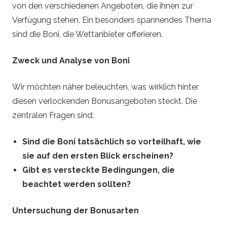
e
von den verschiedenen Angeboten, die ihnen zur
Verfügung stehen. Ein besonders spannendes Thema
–
sind die Boni, die Wettanbieter offerieren.
F
Zweck und Analyse von Boni
o
Wir möchten näher beleuchten, was wirklich hinter
diesen verlockenden Bonusangeboten steckt. Die
o
zentralen Fragen sind:
t
Sind die Boni tatsächlich so vorteilhaft, wie
sie auf den ersten Blick erscheinen?
b
Gibt es versteckte Bedingungen, die
a
beachtet werden sollten?
l
Untersuchung der Bonusarten