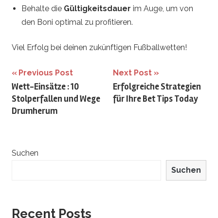
Behalte die
Gültigkeitsdauer
im Auge, um von
den Boni optimal zu profitieren.
Viel Erfolg bei deinen zukünftigen Fußballwetten!
Beitrags-
Previous Post
Next Post
Wett-Einsätze : 10
Erfolgreiche Strategien
Navigation
Stolperfallen und Wege
für Ihre Bet Tips Today
Drumherum
Suchen
Suchen
Recent Posts