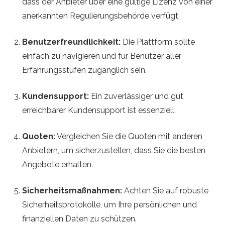
dass der Anbieter über eine gültige Lizenz von einer
l
anerkannten Regulierungsbehörde verfügt.
B
Benutzerfreundlichkeit:
Die Plattform sollte
einfach zu navigieren und für Benutzer aller
e
Erfahrungsstufen zugänglich sein.
t
Kundensupport:
Ein zuverlässiger und gut
t
erreichbarer Kundensupport ist essenziell.
i
Quoten:
Vergleichen Sie die Quoten mit anderen
Anbietern, um sicherzustellen, dass Sie die besten
n
Angebote erhalten.
g
Sicherheitsmaßnahmen:
Achten Sie auf robuste
Sicherheitsprotokolle, um Ihre persönlichen und
T
finanziellen Daten zu schützen.