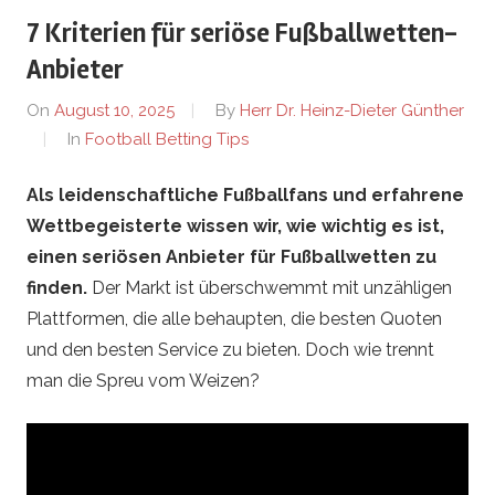
e
7 Kriterien für seriöse Fußballwetten-
r
Anbieter
On
August 10, 2025
By
Herr Dr. Heinz-Dieter Günther
l
In
Football Betting Tips
e
Als leidenschaftliche Fußballfans und erfahrene
Wettbegeisterte wissen wir, wie wichtig es ist,
b
einen seriösen Anbieter für Fußballwetten zu
e
finden.
Der Markt ist überschwemmt mit unzähligen
Plattformen, die alle behaupten, die besten Quoten
n
und den besten Service zu bieten. Doch wie trennt
man die Spreu vom Weizen?
.
d