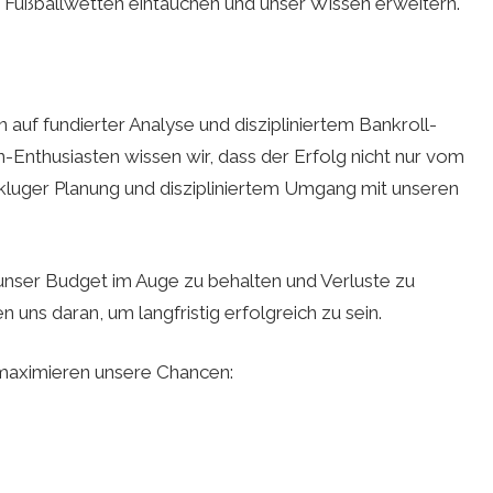
r Fußballwetten eintauchen und unser Wissen erweitern.
 auf fundierter Analyse und diszipliniertem Bankroll-
nthusiasten wissen wir, dass der Erfolg nicht nur vom
 kluger Planung und diszipliniertem Umgang mit unseren
unser Budget im Auge zu behalten und Verluste zu
 uns daran, um langfristig erfolgreich zu sein.
aximieren unsere Chancen: