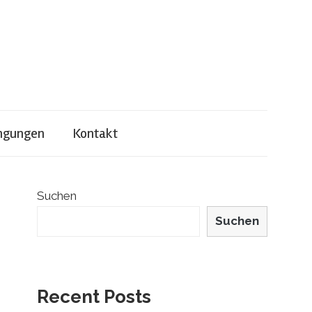
ngungen
Kontakt
Suchen
Suchen
Recent Posts