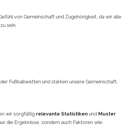
efühl von Gemeinschaft und Zugehörigkeit, da wir alle
zu sein.
t der Fußballwetten und stärken unsere Gemeinschaft.
n wir sorgfältig
relevante Statistiken
und
Muster
 nur die Ergebnisse, sondern auch Faktoren wie: