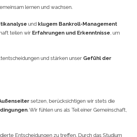
 gemeinsam lernen und wachsen.
stikanalyse
und
klugem Bankroll-Management
haft teilen wir
Erfahrungen und Erkenntnisse
, um
tentscheidungen und stärken unser
Gefühl der
Außenseiter
setzen, berücksichtigen wir stets die
edingungen
. Wir fühlen uns als Teil einer Gemeinschaft,
dierte Entscheidungen zu treffen. Durch das Studium