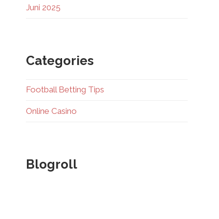
Juni 2025
Categories
Football Betting Tips
Online Casino
Blogroll