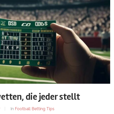
tten, die jeder stellt
r
In
Football Betting Tips