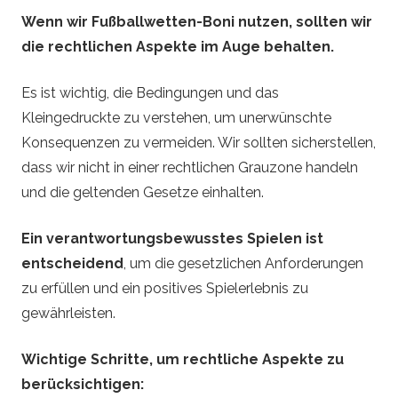
Wenn wir Fußballwetten-Boni nutzen, sollten wir
die rechtlichen Aspekte im Auge behalten.
Es ist wichtig, die Bedingungen und das
Kleingedruckte zu verstehen, um unerwünschte
Konsequenzen zu vermeiden. Wir sollten sicherstellen,
dass wir nicht in einer rechtlichen Grauzone handeln
und die geltenden Gesetze einhalten.
Ein verantwortungsbewusstes Spielen ist
entscheidend
, um die gesetzlichen Anforderungen
zu erfüllen und ein positives Spielerlebnis zu
gewährleisten.
Wichtige Schritte, um rechtliche Aspekte zu
berücksichtigen: