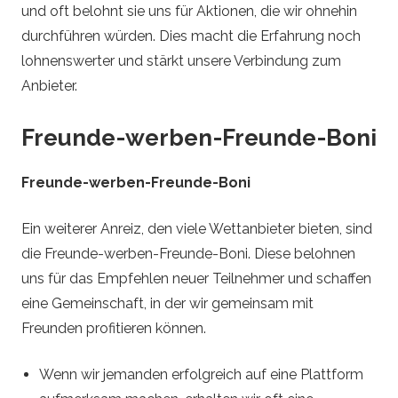
und oft belohnt sie uns für Aktionen, die wir ohnehin
durchführen würden. Dies macht die Erfahrung noch
lohnenswerter und stärkt unsere Verbindung zum
Anbieter.
Freunde-werben-Freunde-Boni
Freunde-werben-Freunde-Boni
Ein weiterer Anreiz, den viele Wettanbieter bieten, sind
die Freunde-werben-Freunde-Boni. Diese belohnen
uns für das Empfehlen neuer Teilnehmer und schaffen
eine Gemeinschaft, in der wir gemeinsam mit
Freunden profitieren können.
Wenn wir jemanden erfolgreich auf eine Plattform