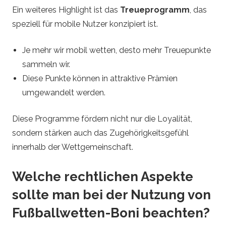
Ein weiteres Highlight ist das
Treueprogramm
, das
speziell für mobile Nutzer konzipiert ist.
Je mehr wir mobil wetten, desto mehr Treuepunkte
sammeln wir.
Diese Punkte können in attraktive Prämien
umgewandelt werden.
Diese Programme fördern nicht nur die Loyalität,
sondern stärken auch das Zugehörigkeitsgefühl
innerhalb der Wettgemeinschaft.
Welche rechtlichen Aspekte
sollte man bei der Nutzung von
Fußballwetten-Boni beachten?