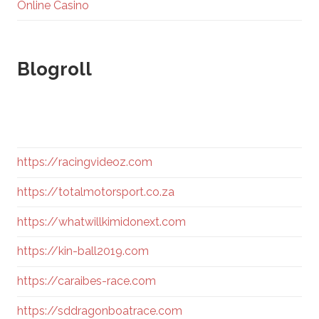
Online Casino
Blogroll
https://racingvideoz.com
https://totalmotorsport.co.za
https://whatwillkimidonext.com
https://kin-ball2019.com
https://caraibes-race.com
https://sddragonboatrace.com