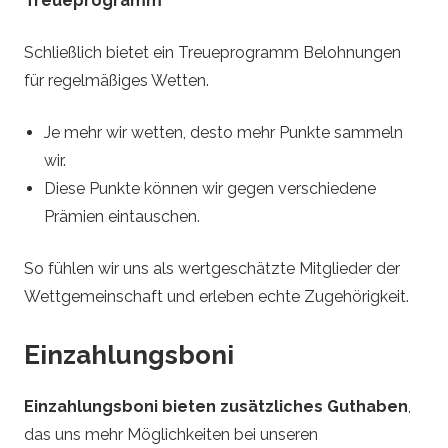
Treueprogramm
Schließlich bietet ein Treueprogramm Belohnungen
für regelmäßiges Wetten.
Je mehr wir wetten, desto mehr Punkte sammeln
wir.
Diese Punkte können wir gegen verschiedene
Prämien eintauschen.
So fühlen wir uns als wertgeschätzte Mitglieder der
Wettgemeinschaft und erleben echte Zugehörigkeit.
Einzahlungsboni
Einzahlungsboni bieten zusätzliches Guthaben
,
das uns mehr Möglichkeiten bei unseren