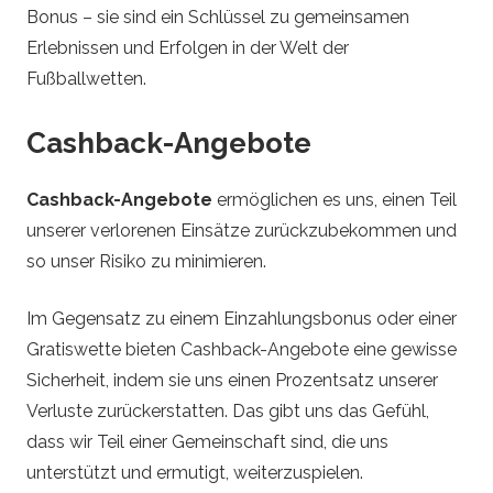
Bonus – sie sind ein Schlüssel zu gemeinsamen
Erlebnissen und Erfolgen in der Welt der
Fußballwetten.
Cashback-Angebote
Cashback-Angebote
ermöglichen es uns, einen Teil
unserer verlorenen Einsätze zurückzubekommen und
so unser Risiko zu minimieren.
Im Gegensatz zu einem Einzahlungsbonus oder einer
Gratiswette bieten Cashback-Angebote eine gewisse
Sicherheit, indem sie uns einen Prozentsatz unserer
Verluste zurückerstatten. Das gibt uns das Gefühl,
dass wir Teil einer Gemeinschaft sind, die uns
unterstützt und ermutigt, weiterzuspielen.