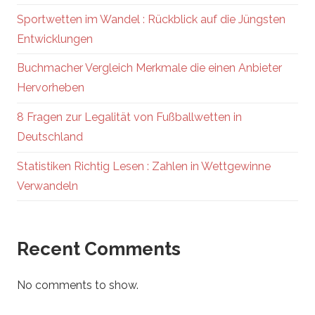
Sportwetten im Wandel : Rückblick auf die Jüngsten
Entwicklungen
Buchmacher Vergleich Merkmale die einen Anbieter
Hervorheben
8 Fragen zur Legalität von Fußballwetten in
Deutschland
Statistiken Richtig Lesen : Zahlen in Wettgewinne
Verwandeln
Recent Comments
No comments to show.