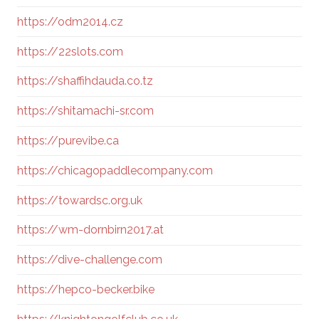
https://odm2014.cz
https://22slots.com
https://shaffihdauda.co.tz
https://shitamachi-sr.com
https://purevibe.ca
https://chicagopaddlecompany.com
https://towardsc.org.uk
https://wm-dornbirn2017.at
https://dive-challenge.com
https://hepco-becker.bike