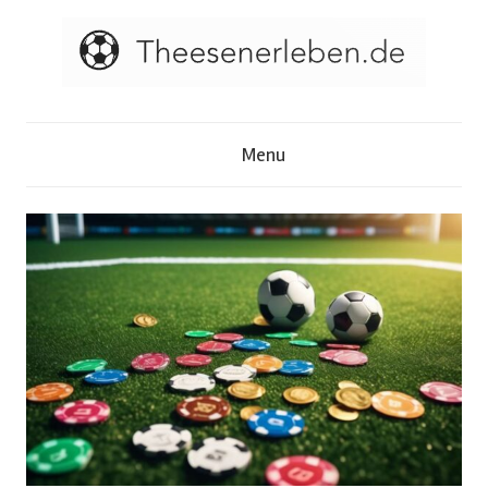
Skip
to
content
T
Menu
h
e
e
s
e
n