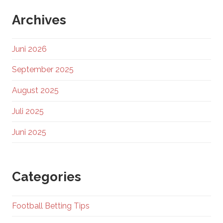
Archives
Juni 2026
September 2025
August 2025
Juli 2025
Juni 2025
Categories
Football Betting Tips