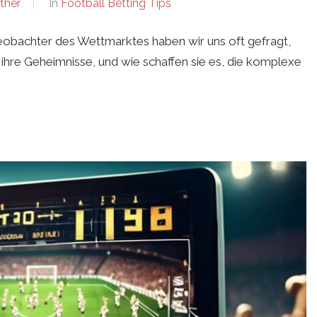
ther
In
Football Betting Tips
Beobachter des Wettmarktes haben wir uns oft gefragt,
 ihre Geheimnisse, und wie schaffen sie es, die komplexe