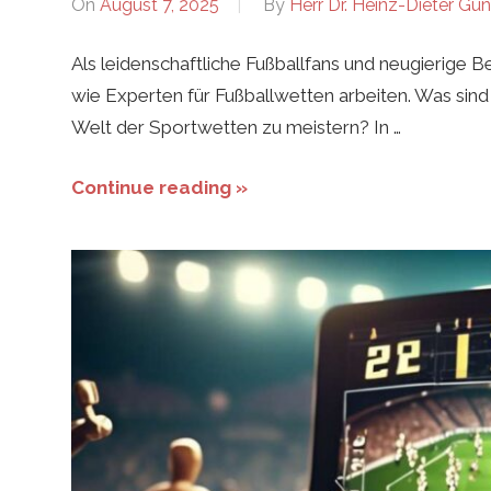
On
August 7, 2025
By
Herr Dr. Heinz-Dieter Gün
Als leidenschaftliche Fußballfans und neugierige 
wie Experten für Fußballwetten arbeiten. Was sind
Welt der Sportwetten zu meistern? In …
Continue reading »