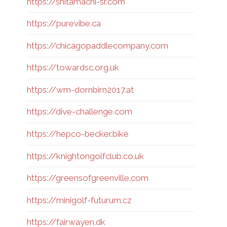
https://shitamachi-sr.com
https://purevibe.ca
https://chicagopaddlecompany.com
https://towardsc.org.uk
https://wm-dornbirn2017.at
https://dive-challenge.com
https://hepco-becker.bike
https://knightongolfclub.co.uk
https://greensofgreenville.com
https://minigolf-futurum.cz
https://fairwayen.dk