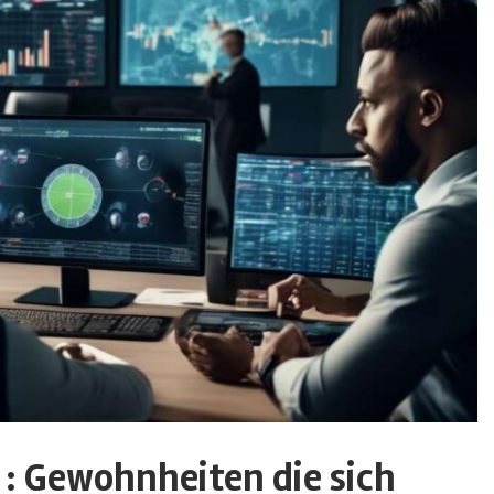
 : Gewohnheiten die sich