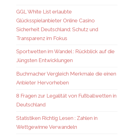
GGL White List erlaubte
Glücksspielanbieter Online Casino
Sicherheit Deutschland: Schutz und
Transparenz im Fokus
Sportwetten im Wandel : Rückblick auf die
Jüngsten Entwicklungen
Buchmacher Vergleich Merkmale die einen
Anbieter Hervorheben
8 Fragen zur Legalität von Fußballwetten in
Deutschland
Statistiken Richtig Lesen : Zahlen in
Wettgewinne Verwandeln