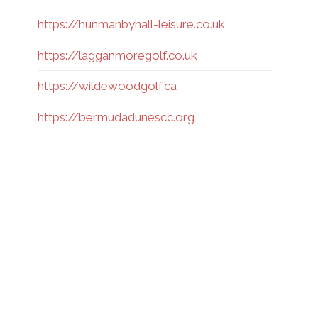
https://hunmanbyhall-leisure.co.uk
https://lagganmoregolf.co.uk
https://wildewoodgolf.ca
https://bermudadunescc.org