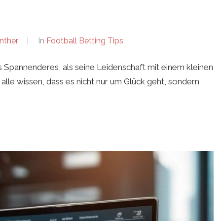
nther
In
Football Betting Tips
ts Spannenderes, als seine Leidenschaft mit einem kleinen
alle wissen, dass es nicht nur um Glück geht, sondern