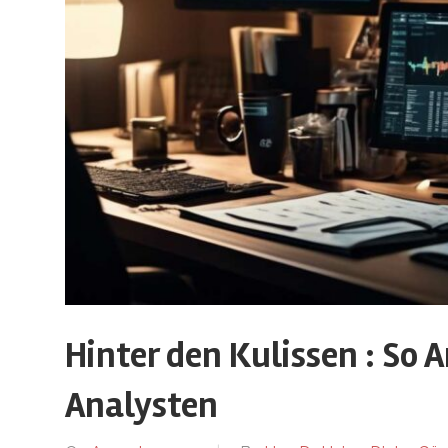
g
T
i
p
s
Hinter den Kulissen : So 
Analysten