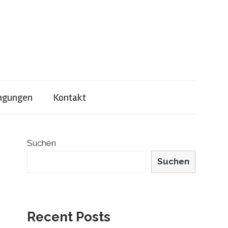
ngungen
Kontakt
Suchen
Suchen
Recent Posts