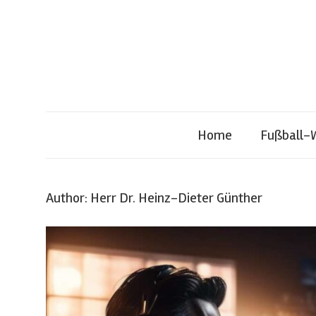
Skip
to
content
T
Home
Fußball-
h
e
Author:
Herr Dr. Heinz-Dieter Günther
e
s