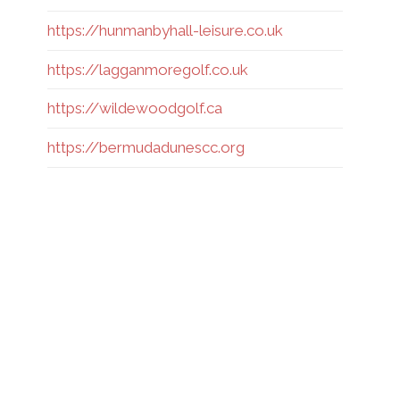
https://hunmanbyhall-leisure.co.uk
https://lagganmoregolf.co.uk
https://wildewoodgolf.ca
https://bermudadunescc.org