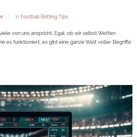
er
In
Football Betting Tips
iele von uns anspricht. Egal, ob wir selbst Wetten
ie es funktioniert, es gibt eine ganze Welt voller Begriffe