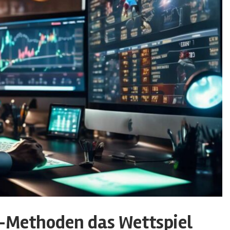
fi-Methoden das Wettspiel