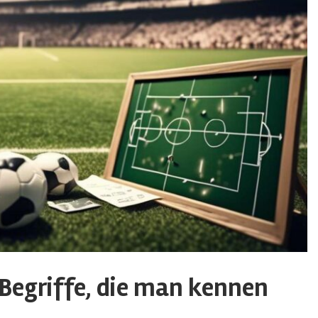
 Begriffe, die man kennen